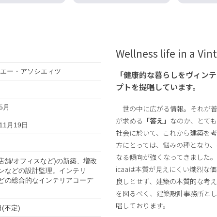
Wellness life in a Vi
ーエー・アソシエィツ
「健康的な暮らしをヴィンテ
プトを提唱しています。
)5月
世の中に広がる情報。それが普
が求める
「答え」
なのか、とて
11月19日
社会に於いて、これから建築を考
方にとっては、悩みの種となり、
なる傾向が強くなってきました
/店舗/オフィスなど)の新築、増改
icaaは本質が見えにくい熾烈な
ンなどの設計監理。インテリ
どの総合的なインテリアコーデ
良しとせず、建築の本質的な考
を図るべく、建築設計事務所と
唱しております。
(不定)