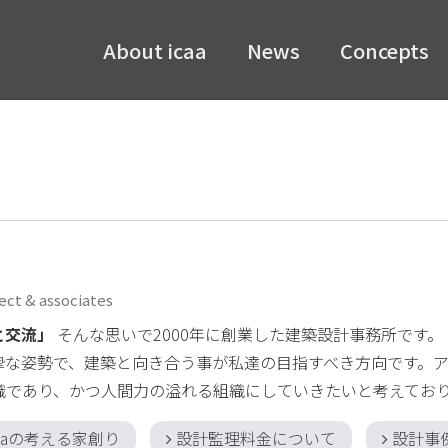
About icaa
News
Concepts
ect & associates
と交流」
そんな思いで2000年に創業した建築設計事務所です。
摯な姿勢で、建築と向き合う事が私達の目指すべき方向です。
織であり、かつ人間力の溢れる組織にしていきたいと考えてお
caaの考える家創り
設計監理料金について
設計事