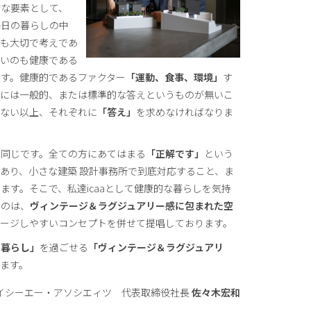
な要素として、
毎日の暮らしの中
最も大切で考えであ
ないのも健康である
す。健康的であるファクター
「運動、食事、環境」
す
らには一般的、または標準的な答えというものが無いこ
居ない以上、それぞれに
「答え」
を求めなければなりま
同じです。全ての方にあてはまる
「正解です」
という
あり、小さな建築 設計事務所で到底対応すること、ま
ます。そこで、私達icaaとして健康的な暮らしを気持
るのは、
ヴィンテージ＆ラグジュアリー感に包まれた空
メージしやすいコンセプトを併せて提唱しております。
な暮らし」
を過ごせる
「ヴィンテージ＆ラグジュアリ
ます。
イシーエー・アソシエィツ 代表取締役社長
佐々木宏和