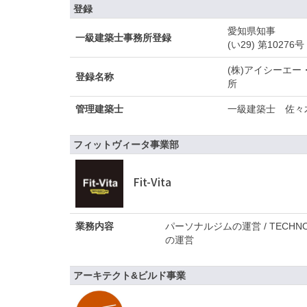
登録
愛知県知事
一級建築士事務所登録
(い29) 第10276号
(株)アイシーエ
登録名称
所
管理建築士
一級建築士 佐々
フィットヴィータ事業部
Fit-Vita
業務内容
パーソナルジムの運営 / TECH
の運営
アーキテクト&ビルド事業