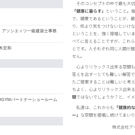
そのコンセプトの中で最も大切
「健康に暮らす」
ということ。
で、健康であるということが、
り、何より気をつけないといけ
ー・アソシエィツ一級建築士事務
ということを、強く提唱していま
べてに言えることですが、これ
木宏和
とです。人それぞれ同じ人間が
せん。
心よりリラックス出来る空間も
答えを出す…とても難しい解答で
たご提案することは難しいと考え
ちよく、心よりリラックス出来
間
ではないでしょうか？と、イ
NOGYMパートナーショールーム
私達は、これからも
「健康的
ー」
な空間を提唱し続けてまいり
株式会社ア