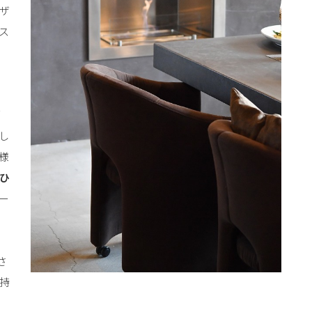
ザ
ス
ヴ
し
様
ひ
ー
さ
持