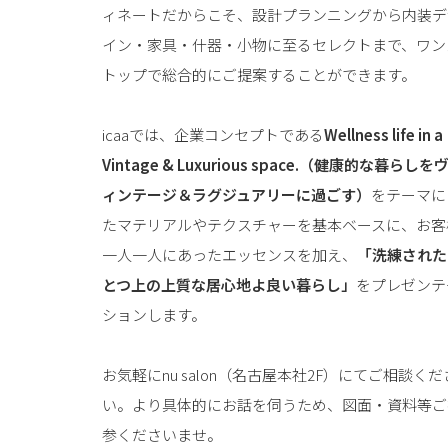
ィネートだからこそ、設計プランニングから内装デ
イン・家具・什器・小物に至るセレクトまで、ワン
トップで総合的にご提案することができます。
icaaでは、企業コンセプトである
Wellness life in a
Vintage & Luxurious space.（健康的な暮らしを
ィンテージ＆ラグジュアリーに過ごす）
をテーマに
たマテリアルやテクスチャーを基本ベースに、お客
一人一人にあったエッセンスを加え、
「洗練された
とつ上の上質な居心地よ良い暮らし」
をプレゼンテ
ションします。
お気軽にnu salon（名古屋本社2F）にてご相談くだ
い。より具体的にお話を伺うため、図面・資料等ご
参くださいませ。