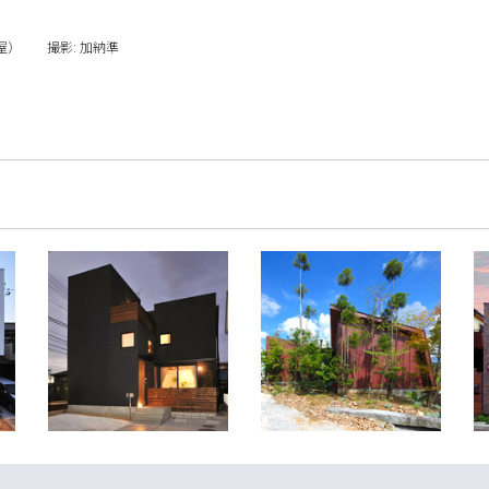
屋） 撮影: 加納準
家具と暮らす家
造園家の家
愛知県北名古屋市
富山県富山市