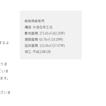
岐阜県岐阜市
構造: 木造在来工法
敷地面積: 271.81㎡ (82.25坪)
建築面積: 63.76㎡ (19.29坪)
するよ
延床面積: 122.56㎡ (37.07坪)
竣工: 平成22年3月
おりま
ていま
ます。
ございま