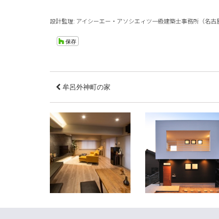
設計監理: アイシーエー・アソシエィツ一級建築士事務所（名古
牟呂外神町の家
香林坊の家（renovation）
名和町の家
石川県金沢市
愛知県東海市