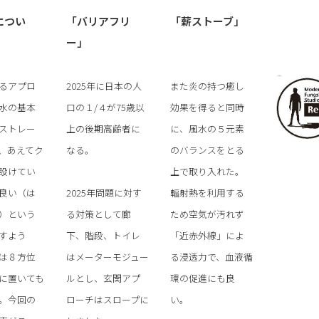
につい
「バリアフリ
「薪ストーブ」
ー」
るアプロ
2025年に日本の人
また炎の持つ癒し
水の基本
口の１/４が75歳以
効果を得ると同時
ストレー
上の後期高齢者に
に、風水の５元素
、あえてク
なる。
のバランスをとる
設けてい
上で取り入れた。
良い（は
2025年問題に対す
輻射熱を利用する
）という
る対策として廊
ため空気が汚れず
すよう
下、階段、トイレ
「近赤外線」によ
は８方位
はメーターモジュー
る浸透力で、血液循
に置いても
ルとし、玄関アプ
環の促進にも良
。今回の
ローチはスロープに
い。