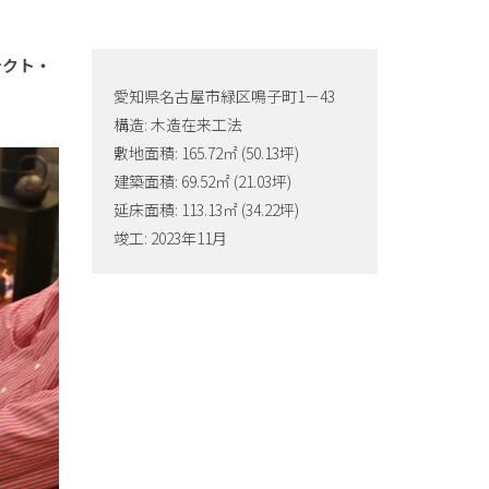
テクト・
愛知県名古屋市緑区鳴子町1－43
構造: 木造在来工法
敷地面積: 165.72㎡ (50.13坪)
建築面積: 69.52㎡ (21.03坪)
延床面積: 113.13㎡ (34.22坪)
竣工: 2023年11月