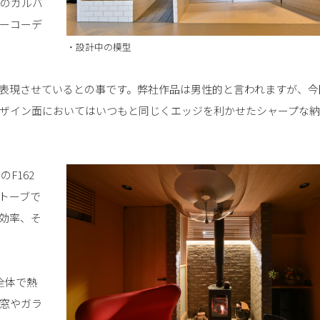
のガルバ
ーコーデ
・設計中の模型
表現させているとの事です。弊社作品は男性的と言われますが、今
ザイン面においてはいつもと同じくエッジを利かせたシャープな
F162
トーブで
効率、そ
全体で熱
窓やガラ