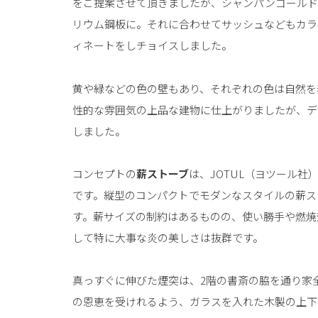
をご提案させて頂きましたが、シャンパンゴールド
リウム鋼板に。それに合わせてサッシュなどもカラ
ィネートをしチョイスしました。
黄や緑などの色の壁もあり、それぞれの色は自然を
性的な雰囲気の上品な建物に仕上がりましたが、デ
しました。
コンセプトの
薪ストーブ
は、JOTUL（ヨツール社）の
です。縦型のコンパクトでモダンなスタイルの薪ス
す。薪サイズの制約はあるものの、使い勝手や燃焼
して特に大事な炎の美しさは抜群です。
真っすぐに伸びた煙突は、2階の書斎の脇を通り家
の恩恵を受けれるよう、ガラスを入れた木製の上下