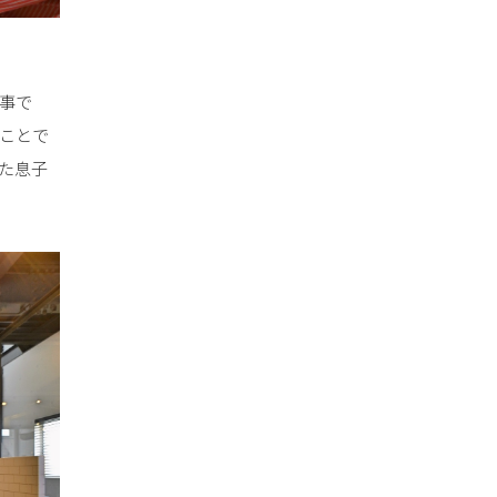
事で
ことで
た息子