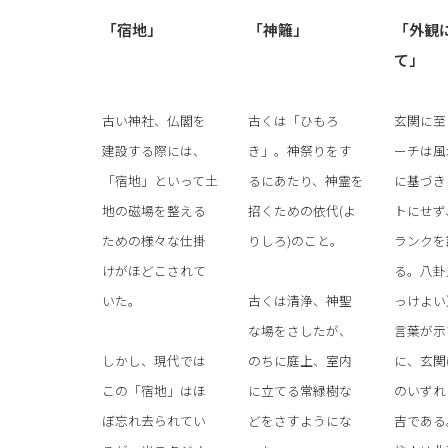
「宿地」
「神籬」
「外観
て」
古い神社、仏閣を
古くは「ひもろ
玄関に至
建設する際には、
き」。神祭りをす
ーチは風
「宿地」といって土
るにあたり、神霊を
に基づき
地の磁場を整える
招くための依代(よ
トにせず
ための様々な仕掛
りしろ)のこと。
ランクを
けがほどこされて
る。八卦
いた。
古くは清浄、神聖
っけよい
な場をさしたが、
言葉が示
しかし、現代では
のちに庭上、室内
に、玄関
この「宿地」はほ
に立てる常緑樹な
のいずれ
ぼ忘れ去られてい
どをさすようにな
吉である