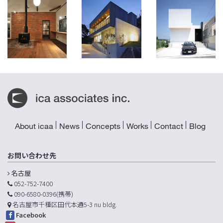
暖を囲む家
有松の家
SUN HOUSE
愛知県東海市
名古屋市緑区
愛知県長久手市
About icaa
News
Concepts
Works
Contact
Blog
お問い合わせ先
名古屋
052-752-7400
090-6580-0396(携帯)
名古屋市千種区田代本通5-3 nu bldg.
Facebook