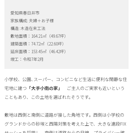
愛知県春日井市
家族構成: 夫婦＋お子様
構造: 木造在来工法
敷地面積：164.21㎡（49.67坪）
建築面積：74.72㎡（22.60坪）
延床面積：153.45㎡（46.42坪）
竣工：令和7年2月
小学校、公園､スーパー、コンビニなど生活に便利な閑静な住
宅地に建つ
「大手小南の家」
ご主人のご実家も近いという
こともあり、この土地を選ばれたそうです。
敷地は西側と南側に道路が接した角地です。西側は小学校の
グランドからの砂埃と西陽対策を考えた上で、大きな連段FIX
サッシュを採用し、南側は道路からの目線、プライバシー確