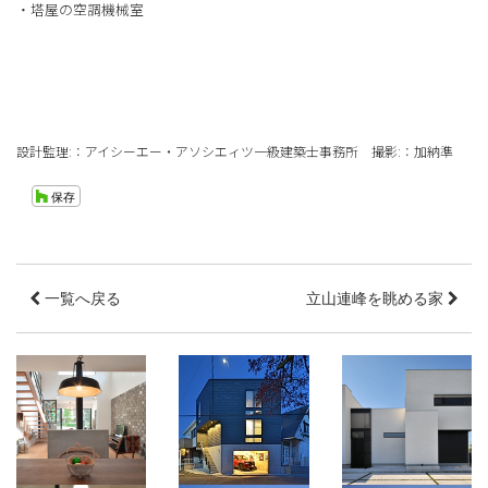
・塔屋の空調機械室
設計監理:：アイシーエー・アソシエィツ一級建築士事務所 撮影:：加納準
一覧へ戻る
立山連峰を眺める家
法王町の家
chimchim
＠house
愛知県名古屋市千種
東京都町田市
区
愛知県名古屋市