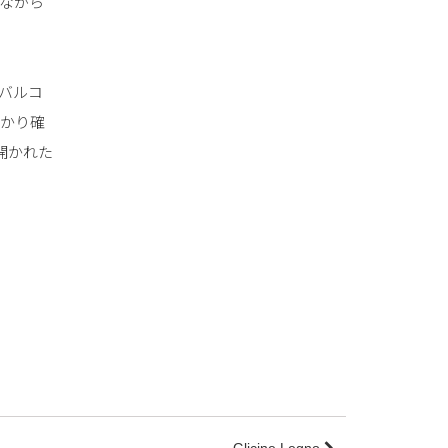
ながら
バルコ
っかり確
開かれた