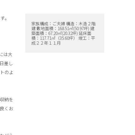
です。
家族構成：ご夫婦 構造：木造２階
建 敷地面積：168.51㎡(50.97坪) 建
築面積：67.20㎡(20.32坪) 延床面
積：117.71㎡（35.60坪） 竣工：平
成２２年１１月
には大
日差し
ートのよ
収納を
良くお