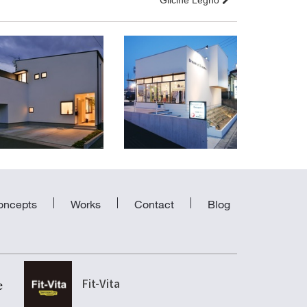
Glicine Legno
島田の家
Dream of Dreams
静岡県島田市
愛知県名古屋市天白区
oncepts
Works
Contact
Blog
Fit-Vita