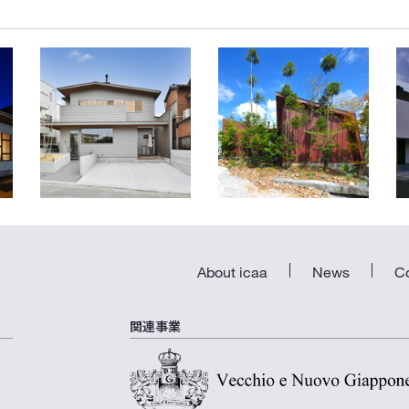
神籬（ひもろぎ）の家
造園家の家
愛知県名古屋市緑区
富山県富山市
About icaa
News
C
関連事業