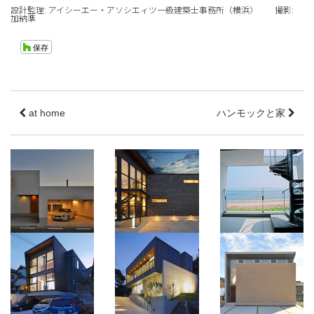
設計監理: アイシーエー・アソシエィツ一級建築士事務所（横浜） 撮影:
加納準
at home
ハンモックと家
Goioi
岩作の家
KAIKI
愛知県半田市
愛知県長久手市
三重県津市
桑名西方の家
有松の家
きらきらのおうち。
三重県桑名市
名古屋市緑区
愛知県春日井市