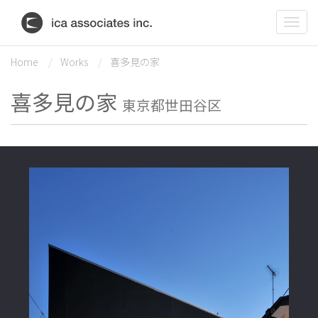
Togg
navig
Home
Works
喜多見の家
喜多見の家
東京都世田谷区