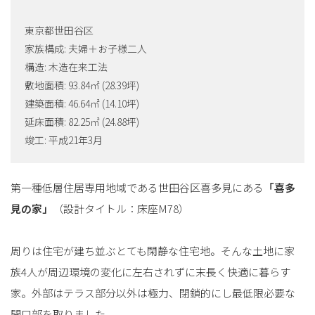
東京都世田谷区
家族構成: 夫婦＋お子様二人
構造: 木造在来工法
敷地面積: 93.84㎡ (28.39坪)
建築面積: 46.64㎡ (14.10坪)
延床面積: 82.25㎡ (24.88坪)
竣工: 平成21年3月
第一種低層住居専用地域である世田谷区喜多見にある
「喜多
見の家」
（設計タイトル：床座M78）
周りは住宅が建ち並ぶとても閑静な住宅地。そんな土地に家
族4人が周辺環境の変化に左右されずに末長く快適に暮らす
家。外部はテラス部分以外は極力、閉鎖的にし最低限必要な
開口部を取りました。