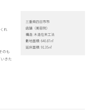
三重県四日市市
店舗（美容院）
てくれ
構造: 木造在来工法
敷地面積: 640.87㎡
延床面積: 91.35㎡
そのも
ていきた