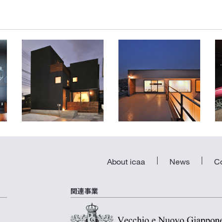
家具と暮らす家
金木犀と家
愛知県北名古屋市
神奈川県川崎市
About icaa
News
C
関連事業