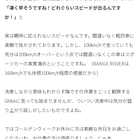
「凄く早そうですね！どれぐらいスピードが出るんです
か！」
と
実は期待に応えれないスピードなんです。間違いなく軽四車に
楽勝で抜かされております。しかし、100km/hで走っていても
気分は200km/hオーバーという点では間違いなくこの車はスポ
ーツカーの素質満点ということですね。（RANGE ROVERは
160km/hでも体感100km/h程度の感覚だから）
洗車しながら意味もわからず隣でその作業をじっと観察する
Ghibliに言っても始まりませんが、ついつい洗車中は気分が盛
り上がり話しがしたいものですよね。
ではゴールデンウィークお休みに方は素敵な休日をお過ごし
くださいね。お仕事の方は頑張りましょう。じゃあ