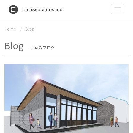
Toggle
navigat
Home
Blog
Blog
icaaのブログ