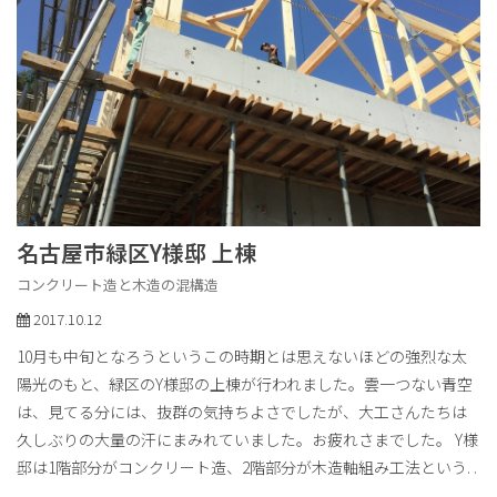
名古屋市緑区Y様邸 上棟
コンクリート造と木造の混構造
2017.10.12
10月も中旬となろうというこの時期とは思えないほどの強烈な太
陽光のもと、緑区のY様邸の上棟が行われました。雲一つない青空
は、見てる分には、抜群の気持ちよさでしたが、大工さんたちは
久しぶりの大量の汗にまみれていました。お疲れさまでした。 Y様
邸は1階部分がコンクリート造、2階部分が木造軸組み工法という
. .
.