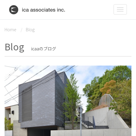
Toggle
navigat
Home
Blog
Blog
icaaのブログ