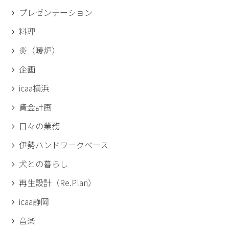
プレゼンテーション
料理
炎（暖炉）
企画
icaa横浜
資金計画
日々の業務
伊勢ハンドワークベース
犬との暮らし
再生設計（Re.Plan）
icaa静岡
音楽