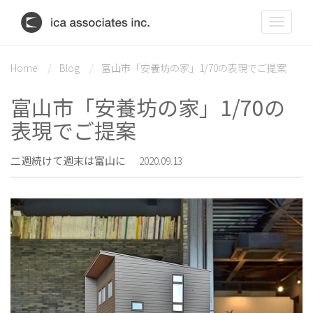
Toggle
navigat
Home
Blog
富山市「安養坊の家」1/70の表現でご提案
富山市「安養坊の家」1/70の
表現でご提案
二週続けて週末は富山に
2020.09.13