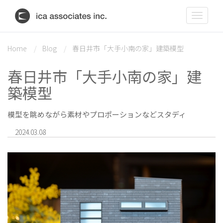
Toggle
navigat
Home
Blog
春日井市「大手小南の家」建築模型
春日井市「大手小南の家」建
築模型
模型を眺めながら素材やプロポーションなどスタディ
2024.03.08