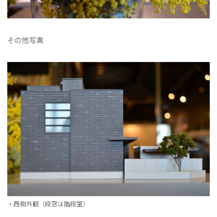
その他写真
・西側外観（段窓は階段室）