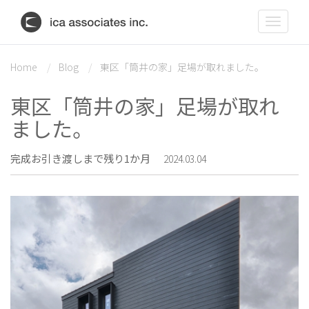
Toggle
navigat
Home
Blog
東区「筒井の家」足場が取れました。
東区「筒井の家」足場が取れ
ました。
完成お引き渡しまで残り1か月
2024.03.04