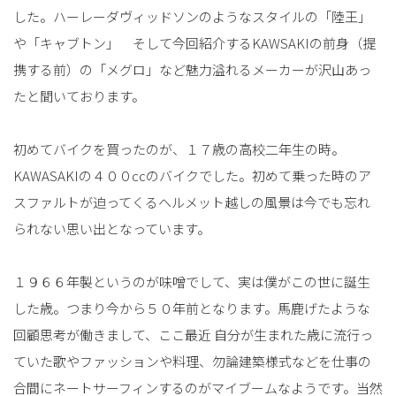
した。ハーレーダヴィッドソンのようなスタイルの「陸王」
や「キャブトン」 そして今回紹介するKAWSAKIの前身（提
携する前）の「メグロ」など魅力溢れるメーカーが沢山あっ
たと聞いております。
初めてバイクを買ったのが、１７歳の高校二年生の時。
KAWASAKIの４００ccのバイクでした。初めて乗った時のア
スファルトが迫ってくるヘルメット越しの風景は今でも忘れ
られない思い出となっています。
１９６６年製というのが味噌でして、実は僕がこの世に誕生
した歳。つまり今から５０年前となります。馬鹿げたような
回顧思考が働きまして、ここ最近 自分が生まれた歳に流行っ
ていた歌やファッションや料理、勿論建築様式などを仕事の
合間にネートサーフィンするのがマイブームなようです。当然