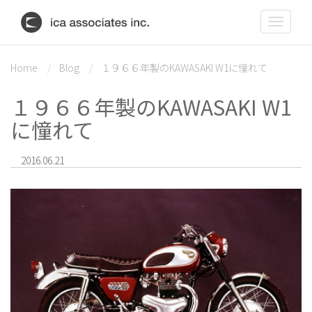
Toggle
navigat
Home
Blog
１９６６年製のKAWASAKI W1に憧れて
１９６６年製のKAWASAKI W1
に憧れて
2016.06.21