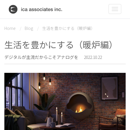
Toggle
navigat
Home
Blog
生活を豊かにする（暖炉編）
生活を豊かにする（暖炉編）
デジタルが主流だからこそアナログを
2022.10.22